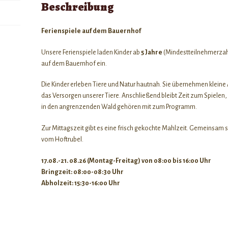
Beschreibung
Ferienspiele auf dem Bauernhof
Unsere Ferienspiele laden Kinder ab
5 Jahre
(Mindestteilnehmerzah
auf dem Bauernhof ein.
Die Kinder erleben Tiere und Natur hautnah. Sie übernehmen kleine
das Versorgen unserer Tiere. Anschließend bleibt Zeit zum Spiele
in den angrenzenden Wald gehören mit zum Programm.
Zur Mittagszeit gibt es eine frisch gekochte Mahlzeit. Gemeinsam 
vom Hoftrubel.
17.08.-21. 08.26 (Montag-Freitag) von 08:00 bis 16:00 Uhr
Bringzeit: 08:00-08:30 Uhr
Abholzeit: 15:30-16:00 Uhr