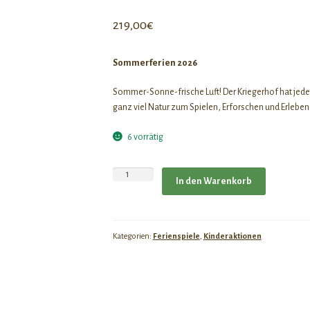
219,00
€
Sommerferien 2026
Sommer-Sonne-frische Luft! Der Kriegerhof hat jede
ganz viel Natur zum Spielen, Erforschen und Erleben
6 vorrätig
Sommer
In den Warenkorb
2026
Ferienspiele
5.
Woche
Kategorien:
Ferienspiele
,
Kinderaktionen
Menge