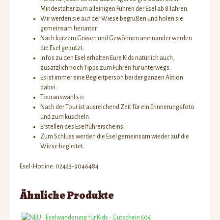
Mindestalter zum alleinigen Führen der Esel ab 8 Jahren.
Wir werden sie auf der Wiese begrüßen und holen sie
gemeinsam herunter.
Nach kurzem Grasen und Gewöhnen aneinander werden
die Esel geputzt.
Infos zu den Esel erhalten Eure Kids natürlich auch,
zusätzlich noch Tipps zum Führen für unterwegs.
Es ist immer eine Begleitperson bei der ganzen Aktion
dabei.
Tourauswahl s.o.
Nach der Tour ist ausreichend Zeit für ein Erinnerungsfoto
und zum kuscheln.
Erstellen des Eselführerscheins.
Zum Schluss werden die Esel gemeinsam wieder auf die
Wiese begleitet.
Esel-Hotline: 02423-9046484
Ähnliche Produkte