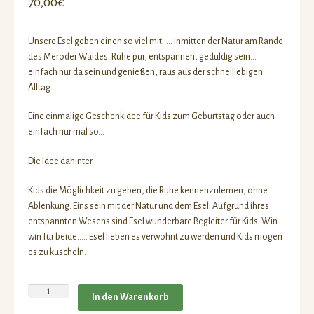
70,00
€
Kriegerhof
Schulobst/Schulmilch
Unsere Esel geben einen so viel mit….. inmitten der Natur am Rande
des Meroder Waldes. Ruhe pur, entspannen, geduldig sein…
Kontakt
einfach nur da sein und genießen, raus aus der schnelllebigen
Alltag.
Eine einmalige Geschenkidee für Kids zum Geburtstag oder auch
einfach nur mal so…
Die Idee dahinter…
Kids die Möglichkeit zu geben, die Ruhe kennenzulernen, ohne
Ablenkung. Eins sein mit der Natur und dem Esel. Aufgrund ihres
entspannten Wesens sind Esel wunderbare Begleiter für Kids. Win
win für beide….. Esel lieben es verwöhnt zu werden und Kids mögen
es zu kuscheln.
NEU
In den Warenkorb
-