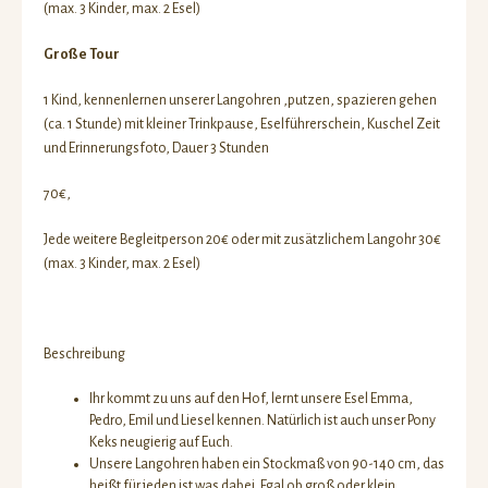
(max. 3 Kinder, max. 2 Esel)
Große Tour
1 Kind, kennenlernen unserer Langohren ,putzen, spazieren gehen
(ca. 1 Stunde) mit kleiner Trinkpause, Eselführerschein, Kuschel Zeit
und Erinnerungsfoto, Dauer 3 Stunden
70€,
Jede weitere Begleitperson 20€ oder mit zusätzlichem Langohr 30€
(max. 3 Kinder, max. 2 Esel)
Beschreibung
Ihr kommt zu uns auf den Hof, lernt unsere Esel Emma,
Pedro, Emil und Liesel kennen. Natürlich ist auch unser Pony
Keks neugierig auf Euch.
Unsere Langohren haben ein Stockmaß von 90-140 cm, das
heißt für jeden ist was dabei. Egal ob groß oder klein.