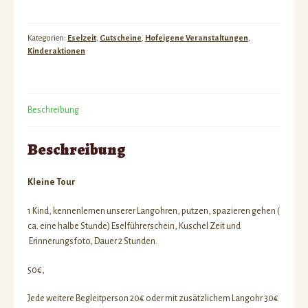
Eselwanderung
für
Kids
Kategorien:
Eselzeit
,
Gutscheine
,
Hofeigene Veranstaltungen
,
-
Kinderaktionen
Gutschein
70€
Menge
Beschreibung
Beschreibung
Kleine Tour
1 Kind, kennenlernen unserer Langohren, putzen, spazieren gehen (
ca. eine halbe Stunde) Eselführerschein, Kuschel Zeit und
Erinnerungsfoto, Dauer 2 Stunden.
50€,
Jede weitere Begleitperson 20€ oder mit zusätzlichem Langohr 30€