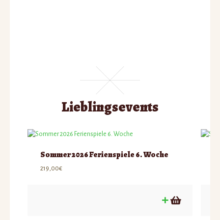
Lieblingsevents
Sommer 2026 Ferienspiele 6. Woche
S
219,00
€
21