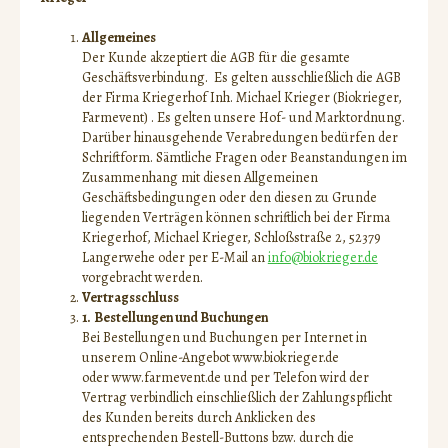
Kriegerhof
Allgemeines
Der Kunde akzeptiert die AGB für die gesamte
Schulobst/Schulmilch
Geschäftsverbindung. Es gelten ausschließlich die AGB
der Firma Kriegerhof Inh. Michael Krieger (Biokrieger,
Kontakt
Farmevent) . Es gelten unsere Hof- und Marktordnung.
Darüber hinausgehende Verabredungen bedürfen der
Schriftform. Sämtliche Fragen oder Beanstandungen im
Zusammenhang mit diesen Allgemeinen
Geschäftsbedingungen oder den diesen zu Grunde
liegenden Verträgen können schriftlich bei der Firma
Kriegerhof, Michael Krieger, Schloßstraße 2, 52379
Langerwehe oder per E-Mail an
info@biokrieger.de
vorgebracht werden.
Vertragsschluss
1.
Bestellungen und Buchungen
Bei Bestellungen und Buchungen per Internet in
unserem Online-Angebot www.biokrieger.de
oder www.farmevent.de und per Telefon wird der
Vertrag verbindlich einschließlich der Zahlungspflicht
des Kunden bereits durch Anklicken des
entsprechenden Bestell-Buttons bzw. durch die