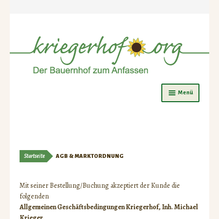
Zur
Zum
Menü
Navigation
Inhalt
springen
springen
Was ist los?
Ferienspiele
Startseite
AGB & MARKTORDNUNG
Jahreskurse
Kürbismarkt
Mit seiner Bestellung/Buchung akzeptiert der Kunde die
folgenden
Kürbismarkt Programm
Allgemeinen Geschäftsbedingungen Kriegerhof, Inh. Michael
Krieger