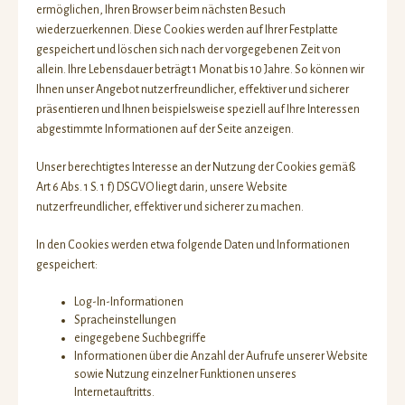
ermöglichen, Ihren Browser beim nächsten Besuch
wiederzuerkennen. Diese Cookies werden auf Ihrer Festplatte
gespeichert und löschen sich nach der vorgegebenen Zeit von
allein. Ihre Lebensdauer beträgt 1 Monat bis 10 Jahre. So können wir
Ihnen unser Angebot nutzerfreundlicher, effektiver und sicherer
präsentieren und Ihnen beispielsweise speziell auf Ihre Interessen
abgestimmte Informationen auf der Seite anzeigen.
Unser berechtigtes Interesse an der Nutzung der Cookies gemäß
Art 6 Abs. 1 S. 1 f) DSGVO liegt darin, unsere Website
nutzerfreundlicher, effektiver und sicherer zu machen.
In den Cookies werden etwa folgende Daten und Informationen
gespeichert:
Log-In-Informationen
Spracheinstellungen
eingegebene Suchbegriffe
Informationen über die Anzahl der Aufrufe unserer Website
sowie Nutzung einzelner Funktionen unseres
Internetauftritts.