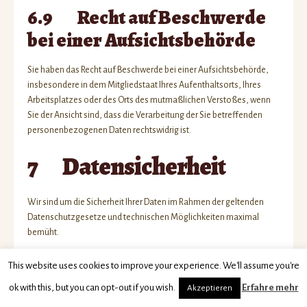
6.9 Recht auf Beschwerde
bei einer Aufsichtsbehörde
Sie haben das Recht auf Beschwerde bei einer Aufsichtsbehörde,
insbesondere in dem Mitgliedstaat Ihres Aufenthaltsorts, Ihres
Arbeitsplatzes oder des Orts des mutmaßlichen Verstoßes, wenn
Sie der Ansicht sind, dass die Verarbeitung der Sie betreffenden
personenbezogenen Daten rechtswidrig ist.
7 Datensicherheit
Wir sind um die Sicherheit Ihrer Daten im Rahmen der geltenden
Datenschutzgesetze und technischen Möglichkeiten maximal
bemüht.
Ihre persönlichen Daten werden bei uns verschlüsselt übertragen.
This website uses cookies to improve your experience. We'll assume you're
Dies gilt für Ihre Bestellungen und auch für das Kundenlogin. Wir
0
ok with this, but you can opt-out if you wish.
Erfahre mehr
Akzeptieren
nutzen das Codierungssystem SSL (Secure Socket Layer), weisen
Suche
Suchen
jedoch darauf hin, dass die Datenübertragung im Internet (z.B. bei