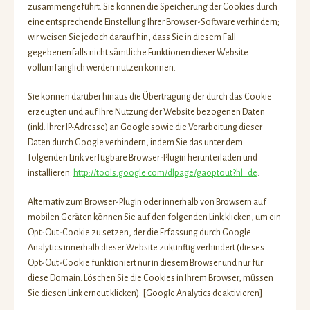
zusammengeführt. Sie können die Speicherung der Cookies durch
eine entsprechende Einstellung Ihrer Browser-Software verhindern;
wir weisen Sie jedoch darauf hin, dass Sie in diesem Fall
gegebenenfalls nicht sämtliche Funktionen dieser Website
vollumfänglich werden nutzen können.
Sie können darüber hinaus die Übertragung der durch das Cookie
erzeugten und auf Ihre Nutzung der Website bezogenen Daten
(inkl. Ihrer IP-Adresse) an Google sowie die Verarbeitung dieser
Daten durch Google verhindern, indem Sie das unter dem
folgenden Link verfügbare Browser-Plugin herunterladen und
installieren:
http://tools.google.com/dlpage/gaoptout?hl=de
.
Alternativ zum Browser-Plugin oder innerhalb von Browsern auf
mobilen Geräten können Sie auf den folgenden Link klicken, um ein
Opt-Out-Cookie zu setzen, der die Erfassung durch Google
Analytics innerhalb dieser Website zukünftig verhindert (dieses
Opt-Out-Cookie funktioniert nur in diesem Browser und nur für
diese Domain. Löschen Sie die Cookies in Ihrem Browser, müssen
Sie diesen Link erneut klicken): [Google Analytics deaktivieren]