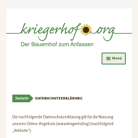
Zur
Zum
Menü
Navigation
Inhalt
springen
springen
Was ist los?
Ferienspiele
Startseite
DATENSCHUTZERKLÄRUNG
Jahreskurse
Kürbismarkt
Die nachfolgende Datenschutzerklärung gilt für die Nutzung
unseres Online-Angebots
[www.kriegerhof.org]
(nachfolgend
Kürbismarkt Programm
„Website“).