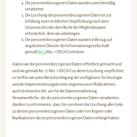
Die personenbezogenen Daten wurden unrechtmäßig
verarbeitet.
Die Löschung der personenbezogenen Daten ist zur
Erfüllung einer rechtlichen Verpflichtung nach dem
Unionsrecht oder dem Recht der Mitgliedstaaten
erforderlich, dem wir unterliegen.
Die personenbezogenen Daten wurden in Bezug auf
angebotene Dienste der Informationsgesellschaft
gemäß
Art. 8
Abs. 1 DSGVO erhoben.
Haben wir die personenbezogenen Daten öffentlich gemacht und
sind wir gemäß Art. 17 Abs. 1 DSGVO zu deren Löschung verpflichtet,
so treffen wir unter Berücksichtigung der verfügbaren Technologie
und der Implementierungskosten angemessene Maßnahmen,
auch technischer Art, um für die Datenverarbeitung
Verantwortliche, die die personenbezogenen Daten verarbeiten,
darüber zu informieren, dass Sie von ihnen die Löschung aller Links
zu diesen personenbezogenen Daten oder von Kopien oder
Replikationen dieser personenbezogenen Daten verlangt haben.