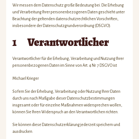
Kriegerhof
Wir messen dem Datenschutz große Bedeutung bei. Die Erhebung
und Verarbeitung Ihrer personenbezogenen Daten geschieht unter
Schulobst/Schulmilch
Beachtung der geltenden datenschutzrechtlichen Vorschriften,
insbesondere der Datenschutzgrundverordnung (DSGVO).
Kontakt
1 Verantwortlicher
Verantwortlicher für die Erhebung, Verarbeitung und Nutzung Ihrer
personenbezogenen Daten im Sinne von Art. 4 Nr. 7 DSGVO ist
Michael Krieger
Sofern Sie der Erhebung, Verarbeitung oder Nutzung Ihrer Daten
durch uns nach Maßgabe dieser Datenschutzbestimmungen
insgesamt oder für einzelne Maßnahmen widersprechen wollen,
können Sie Ihren Widerspruch an den Verantwortlichen richten.
Sie können diese Datenschutzerklärung jederzeit speichern und
ausdrucken.