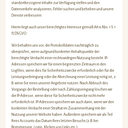
standortbezogene Inhalte zur Verfügung stellen und den
Datenverkehr analysieren, Fehler suchen und beheben und unsere
Dienste verbessern.
Hierin liegt auch unser berechtigtes Interesse gemäß Art 6 Abs. 1 S. 1
f) DSGVO.
Wir behalten uns vor, die Protokolldaten nachträglich zu
überprüfen, wenn aufgrund konkreter Anhaltspunkte der
berechtigte Verdacht einer rechtswidrigen Nutzung besteht. IP-
Adressen speichern wir für einen begrenzten Zeitraum in den
Logfiles, wenn dies für Sicherheitszwecke erforderlich oder für die
Leistungserbringung oder die Abrechnung einer Leistung nötig ist, z.
B. wenn Sie eines unserer Angebote nutzen. Nach Abbruch des
Vorgangs der Bestellung oder nach Zahlungseingang löschen wir
die IP-Adresse, wenn diese für Sicherheitszwecke nicht mehr
erforderlich ist. IP-Adressen speichern wir auch dann, wenn wir den
konkreten Verdacht einer Straftat im Zusammenhang mit der
Nutzung unserer Website haben. Außerdem speichern wir als Teil
Ihres Accounts das Datum Ihres letzten Besuchs (z.B. bei
Registrierung, Login, Klicken von Links etc.).