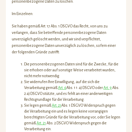
personenbezogene Daten zu löschen.
Im Einzelnen:
Sie haben gemäß Art. 17 Abs. 1 DSGVO das Recht, von uns zu
verlangen, dass Sie betreffende personenbezogene Daten
unverzüglich gelöscht werden, und wir sind verpflichtet,
personenbezogene Daten unverzüglich zu löschen, sofern einer
der folgenden Gründe zutrifft:
Die personenbezogenen Daten sind für die Zwecke, für die
sie erhoben oder auf sonstige Weise verarbeitet wurden,
nicht mehr notwendig.
Sie widerrufen Ihre Einwilligung, auf die sich die
Verarbeitung gemäß
Art. 6
Abs. 1 1 a) DSGVO oder
Art. 9
Abs.
2 a) DSGVO stützte, und es fehlt an einer anderweitigen
Rechtsgrundlage für die Verarbeitung.
Sie legen gemäß
Art. 21
Abs. 1 DSGVO Widerspruch gegen
die Verarbeitung ein und es liegen keine vorrangigen
berechtigten Gründe für die Verarbeitung vor, oder Sie legen
gemäß
Art. 21
Abs. 2 DSGVO Widerspruch gegen die
Verarbeitung ein.