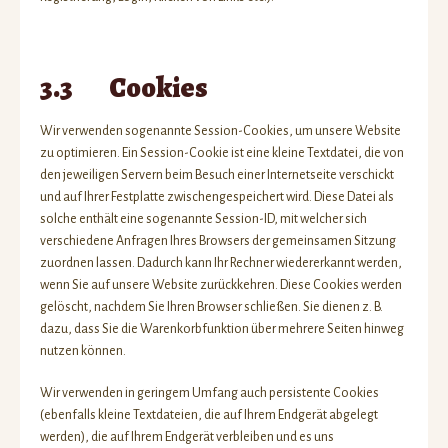
3.3 Cookies
Wir verwenden sogenannte Session-Cookies, um unsere Website
zu optimieren. Ein Session-Cookie ist eine kleine Textdatei, die von
den jeweiligen Servern beim Besuch einer Internetseite verschickt
und auf Ihrer Festplatte zwischengespeichert wird. Diese Datei als
solche enthält eine sogenannte Session-ID, mit welcher sich
verschiedene Anfragen Ihres Browsers der gemeinsamen Sitzung
zuordnen lassen. Dadurch kann Ihr Rechner wiedererkannt werden,
wenn Sie auf unsere Website zurückkehren. Diese Cookies werden
gelöscht, nachdem Sie Ihren Browser schließen. Sie dienen z. B.
dazu, dass Sie die Warenkorbfunktion über mehrere Seiten hinweg
nutzen können.
Wir verwenden in geringem Umfang auch persistente Cookies
(ebenfalls kleine Textdateien, die auf Ihrem Endgerät abgelegt
werden), die auf Ihrem Endgerät verbleiben und es uns