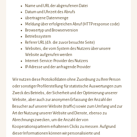
Name und URL der abgerufenen Datei
Datum und Uhrzeit des Abrufs
übertragene Datenmenge
Meldung über erfolgreichen Abruf (HTTP response code)
Browsertyp und Browserversion
Betriebssystem
Referer URL (d.h. die zuvor besuchte Seite)
Websites, die vom System des Nutzers über unsere
Website aufgerufen werden
Internet-Service-Provider des Nutzers
IP-Adresse und der anfragende Provider
Wir nutzen diese Protokolldaten ohne Zuordnung zu Ihrer Person
oder sonstiger Profilerstellung für statistische Auswertungen zum
Zweck des Betriebs, der Sicherheit und der Optimierung unserer
Website, aber auch zur anonymen Erfassung der Anzahl der
Besucher auf unserer Website (traffic) sowie zum Umfang und zur
Art der Nutzung unserer Website und Dienste, ebenso zu
Abrechnungszwecken, um die Anzahl der von
Kooperationspartnern erhaltenen Clicks zu messen. Aufgrund
dieser Informationen können wir personalisierte und