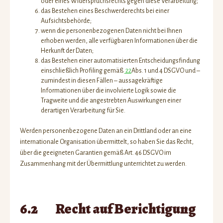
oder eines Widerspruchsrechts gegen diese Verarbeitung;
das Bestehen eines Beschwerderechts bei einer
Aufsichtsbehörde;
wenn die personenbezogenen Daten nicht bei Ihnen
erhoben werden, alle verfügbaren Informationen über die
Herkunft der Daten;
das Bestehen einer automatisierten Entscheidungsfindung
einschließlich Profiling gemäß
22
Abs. 1 und 4 DSGVO und –
zumindest in diesen Fällen – aussagekräftige
Informationen über die involvierte Logik sowie die
Tragweite und die angestrebten Auswirkungen einer
derartigen Verarbeitung für Sie.
Werden personenbezogene Daten an ein Drittland oder an eine
internationale Organisation übermittelt, so haben Sie das Recht,
über die geeigneten Garantien gemäß Art. 46 DSGVO im
Zusammenhang mit der Übermittlung unterrichtet zu werden.
6.2 Recht auf Berichtigung