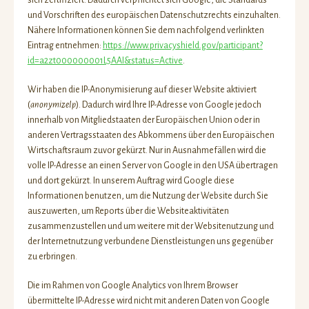
sich zertifiziert. Dadurch verpflichtet sich Google, die Standards
und Vorschriften des europäischen Datenschutzrechts einzuhalten.
Nähere Informationen können Sie dem nachfolgend verlinkten
Eintrag entnehmen:
https://www.privacyshield.gov/participant?
id=a2zt000000001L5AAI&status=Active
.
Wir haben die IP-Anonymisierung auf dieser Website aktiviert
(
anonymizeIp
). Dadurch wird Ihre IP-Adresse von Google jedoch
innerhalb von Mitgliedstaaten der Europäischen Union oder in
anderen Vertragsstaaten des Abkommens über den Europäischen
Wirtschaftsraum zuvor gekürzt. Nur in Ausnahmefällen wird die
volle IP-Adresse an einen Server von Google in den USA übertragen
und dort gekürzt. In unserem Auftrag wird Google diese
Informationen benutzen, um die Nutzung der Website durch Sie
auszuwerten, um Reports über die Websiteaktivitäten
zusammenzustellen und um weitere mit der Websitenutzung und
der Internetnutzung verbundene Dienstleistungen uns gegenüber
zu erbringen.
Die im Rahmen von Google Analytics von Ihrem Browser
übermittelte IP-Adresse wird nicht mit anderen Daten von Google