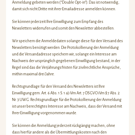
Anmeldung gebeten werden (“Double Opt-in”). Das ist notwendig,
damit sich nicht Dritte mit ihrer Emailadresse anmelden können.
Sie können jederzeit Ihre Einwilligung zum Empfang des
Newsletters widerrufen und somit den Newsletter abbestellen.
Wir speichern die Anmeldedaten solange diese für den Versand des
Newsletters benötigt werden. Die Protokollierung der Anmeldung
und die Versandadresse speichern wir, solange ein Interesse am
Nachweis der ursprünglich gegebenen Einwilligung bestand, in der
Regel sind das die Verjährungsfristen für zivilrechtliche Ansprüche,
mithin maximal drei Jahre.
Rechtsgrundlage für den Versand des Newsletters ist Ihre
Einwilligung gem. Art. 6 Abs. 1 S. 1 a) iVm Art. 7 DSGVO iVm § 7 Abs. 2
Nr. 3 UWG. Rechtsgrundlage für die Protokollierung der Anmeldung
ist unser berechtigtes Interesse am Nachweis, dass der Versand mit
Ihrer Einwilligung vorgenommen wurde.
Sie können die Anmeldung jederzeit rückgängig machen, ohne
dass hierfür andere als die Übermittlungskosten nach den